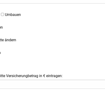
Umbauen
en
tte ändern
n
tte Versicherungbetrag in € eintragen: