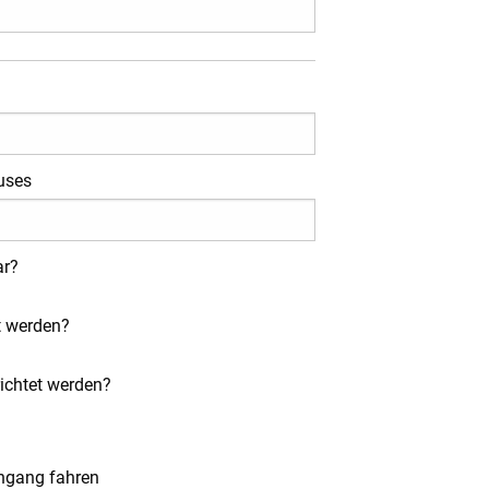
uses
ar?
t werden?
richtet werden?
Ingang fahren