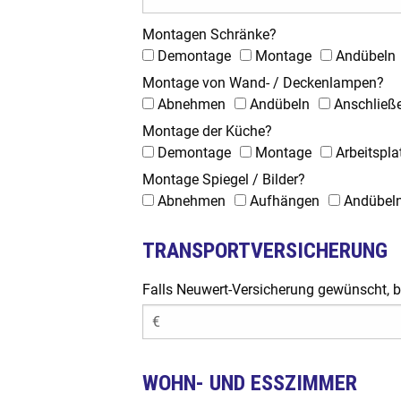
Montagen Schränke?
Demontage
Montage
Andübeln
Montage von Wand- / Deckenlampen?
Abnehmen
Andübeln
Anschließ
Montage der Küche?
Demontage
Montage
Arbeitspla
Montage Spiegel / Bilder?
Abnehmen
Aufhängen
Andübel
TRANSPORTVERSICHERUNG
Falls Neuwert-Versicherung gewünscht, bi
WOHN- UND ESSZIMMER