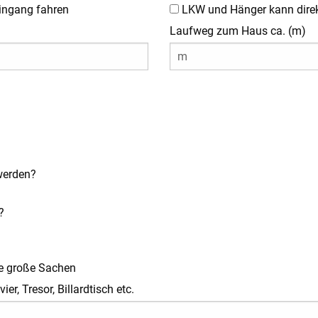
ingang fahren
LKW und Hänger kann direk
Laufweg zum Haus ca. (m)
werden?
?
e große Sachen
r, Tresor, Billardtisch etc.