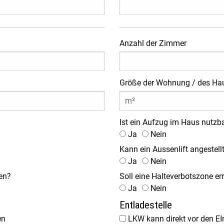
Anzahl der Zimmer
Größe der Wohnung / des Ha
Ist ein Aufzug im Haus nutzb
Ja
Nein
Kann ein Aussenlift angestell
Ja
Nein
den?
Soll eine Halteverbotszone er
Ja
Nein
Entladestelle
en
LKW kann direkt vor den E